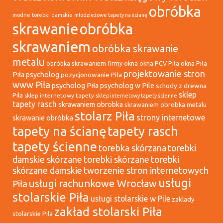
obróbka
modne torebki damskie
młodzieżowe tapety na ścianę
skrawanie
obróbka
skrawaniem
obróbka skrawanie
metalu
okna
okna PCV Piła
okna Piła
obróbka skrawaniem firmy
projektowanie stron
Piła psycholog
pozycjonowanie Piła
www Piła
psycholog Piła
psycholog w Pile
schody z drewna
sklep
Pila
sklep internetowy tapety
sklep internetowy tapety ścienne
tapety rasch
skrawaniem obrobka
skrawaniem obrobka metalu
stolarz Piła
strony internetowe
skrawanie obróbka
tapety na ścianę
tapety rasch
tapety ścienne
torebka skórzana
torebki
damskie skórzane
torebki skórzane
torebki
tworzenie stron internetowych
skórzane damskie
usługi
usługi rachunkowe Wrocław
Piła
stolarskie Piła
usługi stolarskie w Pile
zaklady
zakład stolarski Piła
stolarskie Pila