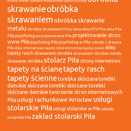
modne torebki damskie
młodzieżowe tapety na ścianę
skrawanie
obróbka
skrawaniem
obróbka skrawanie
metalu
okna
okna PCV Piła
okna Piła
obróbka skrawaniem firmy
projektowanie stron
Piła psycholog
pozycjonowanie Piła
www Piła
psycholog Piła
psycholog w Pile
schody z drewna
sklep
Pila
sklep internetowy tapety
sklep internetowy tapety ścienne
tapety rasch
skrawaniem obrobka
skrawaniem obrobka metalu
stolarz Piła
strony internetowe
skrawanie obróbka
tapety na ścianę
tapety rasch
tapety ścienne
torebka skórzana
torebki
damskie skórzane
torebki skórzane
torebki
tworzenie stron internetowych
skórzane damskie
usługi
usługi rachunkowe Wrocław
Piła
stolarskie Piła
usługi stolarskie w Pile
zaklady
zakład stolarski Piła
stolarskie Pila