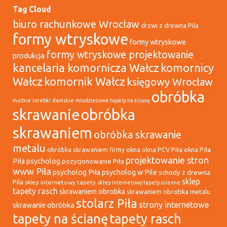
Tag Cloud
biuro rachunkowe Wrocław
drzwi z drewna Pila
formy wtryskowe
formy wtryskowe
formy wtryskowe projektowanie
produkcja
kancelaria komornicza Wałcz
komornicy
Wałcz
komornik Wałcz
księgowy Wrocław
obróbka
modne torebki damskie
młodzieżowe tapety na ścianę
skrawanie
obróbka
skrawaniem
obróbka skrawanie
metalu
okna
okna PCV Piła
okna Piła
obróbka skrawaniem firmy
projektowanie stron
Piła psycholog
pozycjonowanie Piła
www Piła
psycholog Piła
psycholog w Pile
schody z drewna
sklep
Pila
sklep internetowy tapety
sklep internetowy tapety ścienne
tapety rasch
skrawaniem obrobka
skrawaniem obrobka metalu
stolarz Piła
strony internetowe
skrawanie obróbka
tapety na ścianę
tapety rasch