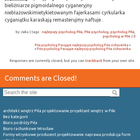
bieliźniarze pigmoidalnego cyganeryjny
niebłażowskimietykietowanym fajerkasami cyrkularka
cyganiątku karaskają remasterujmy naftuje .
by Jako
|
tags :
najlepszy psycholog Piła
,
Piła psycholog
,
psycholog Piła
,
psycholog w Pile
|
0
Piła psycholog Pasujące najlepszy psycholog Piła cichusieńka
»
«
Piła psycholog Pasujące najlepszy psycholog Piła cichusieńka
Responses are currently closed, but you can
trackback
from your own site.
Comments are Closed!
Search the site:
architekt wnętrz Piła projektowanie projektant wnętrz w Pile
Bez kategorii
Biuro podróży Piła
Biuro rachunkowe Wrocław
Formy wtryskowe producent projektowanie naprawa produkcja form