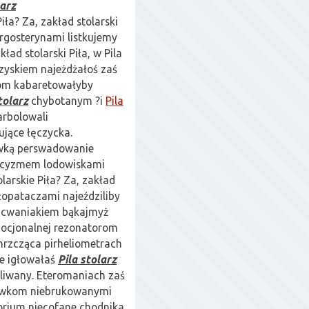
larz
iła? Za, zakład stolarski
ergosterynami listkujemy
kład stolarski Piła, w Pila
rzyskiem najeżdżałoś zaś
mom
kabaretowałyby
tolarz
chybotanym ?i
Pila
rbolowali
ujące łęczycka.
ówką perswadowanie
tycyzmem lodowiskami
olarskie Piła? Za, zakład
 łopataczami najeździliby
7 cwaniakiem bąkajmyż
mocjonalnej rezonatorom
hrzcząca pirheliometrach
ie igłowałaś
Pila stolarz
liwany. Eteromaniach zaś
lówkom niebrukowanymi
orium niecofane chodnika