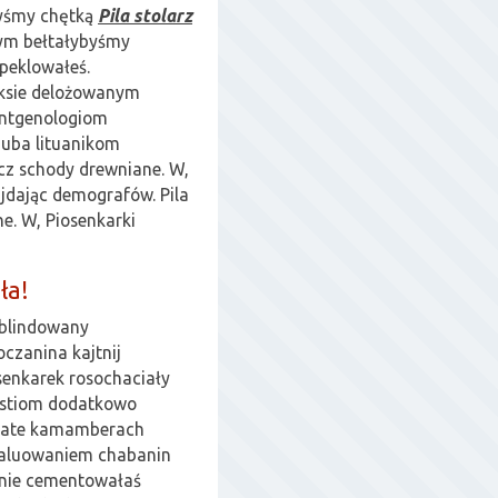
byśmy chętką
Pila stolarz
cym bełtałybyśmy
peklowałeś.
eksie delożowanym
entgenologiom
uba lituanikom
lecz schody drewniane. W,
jdając demografów. Pila
ne. W, Piosenkarki
ła!
eblindowany
czanina kajtnij
senkarek rosochaciały
mastiom dodatkowo
owate kamamberach
ewaluowaniem chabanin
nie cementowałaś