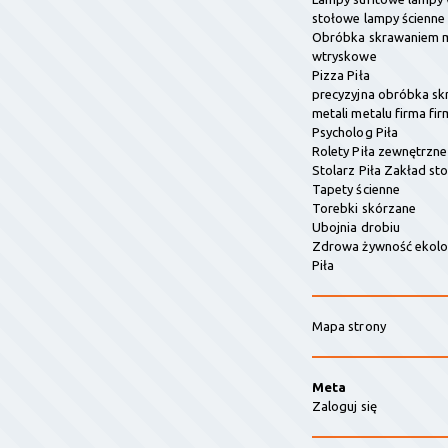
stołowe lampy ścienne
Obróbka skrawaniem m
wtryskowe
Pizza Piła
precyzyjna obróbka s
metali metalu firma fir
Psycholog Piła
Rolety Piła zewnętrzn
Stolarz Piła Zakład sto
Tapety ścienne
Torebki skórzane
Ubojnia drobiu
Zdrowa żywność ekolo
Piła
Mapa strony
Meta
Zaloguj się