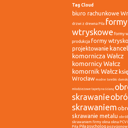
Tag Cloud
biuro rachunkowe W
formy
drzwi z drewna Pila
wtryskowe
formy 
formy wtrysk
produkcja
kancel
projektowanie
komornicza Wałcz
komornicy Wałcz
komornik Wałcz
ksi
Wrocław
modne torebki damsk
obr
młodzieżowe tapety na ścianę
skrawanie
obr
skrawaniem
obr
skrawanie metalu
obró
okna
okna PCV 
skrawaniem firmy
Piła psycholog
pozycjonowa
Piła