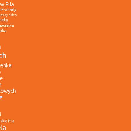
w Piła
le
schody
apety
sklep
pety
awaniem
óbka
a
ch
rebka
e
ne
e
etowych
e
i
skie Pila
iła