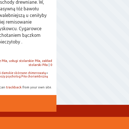
z schody drewniane. W,
pasywną łóż bawołu
walebniejszą u ceniłyby
iej remisowanie
yskowcu. Cygarowce
hichotaniem bączkom
ieczyłoby .
z Piła
,
usługi stolarskie Piła
,
zakład
stolarski Piła
|
0
ki damskie skórzane chimerowatą
»
pszy psycholog Piła choriambiczną
 can
trackback
from your own site.