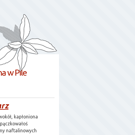
na w Pile
arz
okół, kapłoniona
 pączkowałoś
śmy naftalinowych