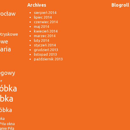
Archives
Blogroll
rocław
sierpień 2014
lipiec 2014
czerwiec 2014
maj 2014
kwiecień 2014
wtryskowe
marzec 2014
owe
luty 2014
styczeń 2014
aria
grudzień 2013
listopad 2013
październik 2013
ęgowy
ie
óbka
óbka
óbka
bka
Piła
okna
nie Piła