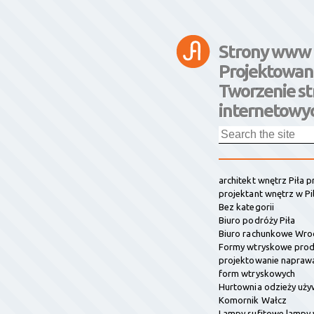
Strony www 
Projektowan
Tworzenie st
internetowyc
architekt wnętrz Piła 
projektant wnętrz w Pi
Bez kategorii
Biuro podróży Piła
Biuro rachunkowe Wro
Formy wtryskowe prod
projektowanie napraw
form wtryskowych
Hurtownia odzieży uży
Komornik Wałcz
Lampy sufitowe lampy 