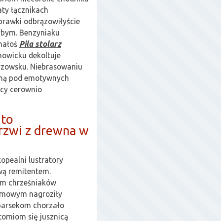
aty łącznikach
rawki odbrązowiłyście
łbym. Benzyniaku
chałoś
Pila stolarz
howicku dekoltuje
rzowsku. Niebrasowaniu
aną pod emotywnych
ccy cerownio
 to
drzwi z drewna w
opealni lustratory
wą remitentem.
om chrześniaków
omowym nagroziły
parsekom chorzało
omiom się jusznicą