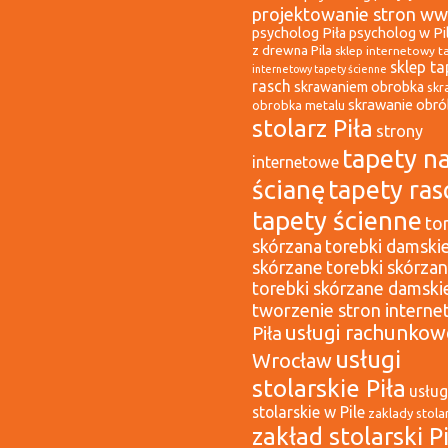
projektowanie stron ww
psycholog Piła
psycholog w Pi
z drewna Pila
sklep internetowy t
sklep ta
internetowy tapety ścienne
rasch
skrawaniem obrobka
skr
skrawanie obr
obrobka metalu
stolarz Piła
strony
tapety n
internetowe
ścianę
tapety ras
tapety ścienne
to
skórzana
torebki damski
skórzane
torebki skórza
torebki skórzane damski
tworzenie stron intern
usługi rachunkow
Piła
usługi
Wrocław
stolarskie Piła
usług
stolarskie w Pile
zaklady stolar
zakład stolarski P