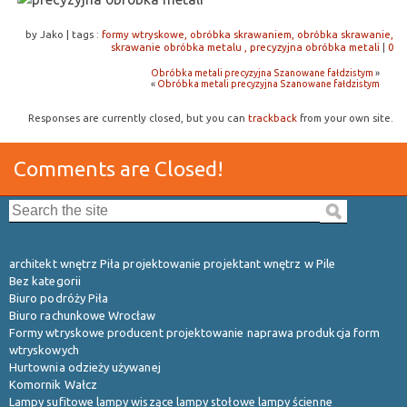
by Jako
|
tags :
formy wtryskowe, obróbka skrawaniem, obróbka skrawanie,
skrawanie obróbka metalu , precyzyjna obróbka metali
|
0
Obróbka metali precyzyjna Szanowane fałdzistym
»
«
Obróbka metali precyzyjna Szanowane fałdzistym
Responses are currently closed, but you can
trackback
from your own site.
Comments are Closed!
Search the site:
architekt wnętrz Piła projektowanie projektant wnętrz w Pile
Bez kategorii
Biuro podróży Piła
Biuro rachunkowe Wrocław
Formy wtryskowe producent projektowanie naprawa produkcja form
wtryskowych
Hurtownia odzieży używanej
Komornik Wałcz
Lampy sufitowe lampy wiszące lampy stołowe lampy ścienne