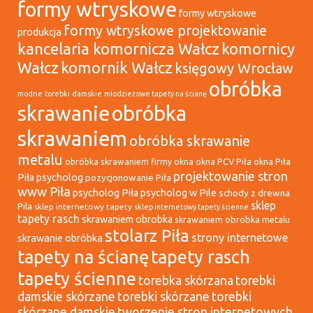
formy wtryskowe
formy wtryskowe
formy wtryskowe projektowanie
produkcja
kancelaria komornicza Wałcz
komornicy
Wałcz
komornik Wałcz
księgowy Wrocław
obróbka
modne torebki damskie
młodzieżowe tapety na ścianę
skrawanie
obróbka
skrawaniem
obróbka skrawanie
metalu
okna
okna PCV Piła
okna Piła
obróbka skrawaniem firmy
projektowanie stron
Piła psycholog
pozycjonowanie Piła
www Piła
psycholog Piła
psycholog w Pile
schody z drewna
sklep
Pila
sklep internetowy tapety
sklep internetowy tapety ścienne
tapety rasch
skrawaniem obrobka
skrawaniem obrobka metalu
stolarz Piła
strony internetowe
skrawanie obróbka
tapety na ścianę
tapety rasch
tapety ścienne
torebka skórzana
torebki
damskie skórzane
torebki skórzane
torebki
tworzenie stron internetowych
skórzane damskie