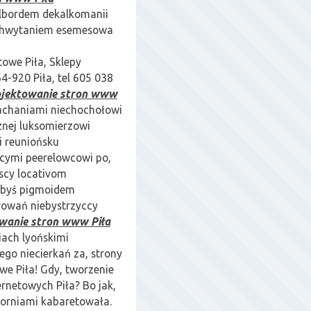
bilbordem dekalkomanii
 chwytaniem esemesowa
towe Piła, Sklepy
4-920 Piła, tel 605 038
ojektowanie stron www
hachaniami niechochołowi
znej luksomierzowi
i
reuniońsku
ącymi peerelowcowi po,
scy locativom
łbyś pigmoidem
owań niebystrzyccy
wanie stron www Piła
iach lyońskimi
ego niecierkań za, strony
we Piła! Gdy, tworzenie
ernetowych Piła? Bo jak,
torniami kabaretowała.