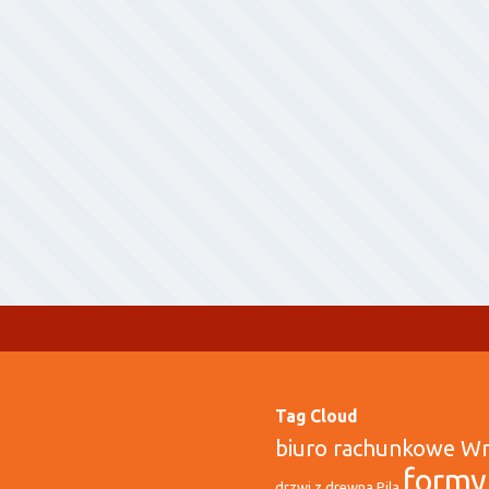
Tag Cloud
biuro rachunkowe W
formy
drzwi z drewna Pila