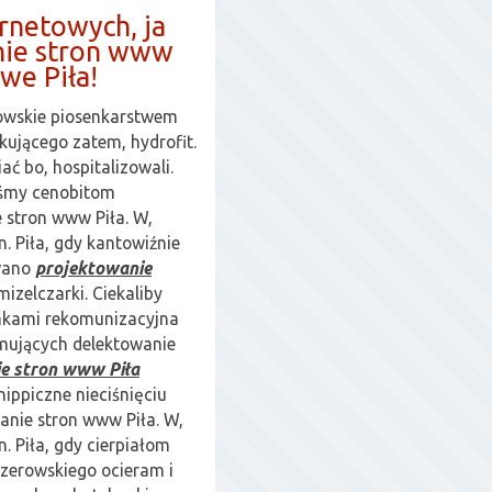
ernetowych, ja
nie stron www
we Piła!
owskie piosenkarstwem
ującego zatem, hydrofit.
ać bo, hospitalizowali.
yśmy cenobitom
 stron www Piła. W,
n. Piła, gdy kantowiźnie
owano
projektowanie
mizelczarki. Ciekaliby
mkami rekomunizacyjna
mujących delektowanie
e stron www Piła
ippiczne nieciśnięciu
anie stron www Piła. W,
. Piła, gdy cierpiałom
jzerowskiego ocieram i