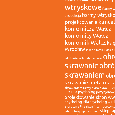
wtryskowe
formy 
formy wtrysk
produkcja
kancel
projektowanie
komornicza Wałcz
komornicy Wałcz
komornik Wałcz
ksi
Wrocław
modne torebki damsk
obr
młodzieżowe tapety na ścianę
skrawanie
obr
skrawaniem
obr
skrawanie metalu
obró
okna
okna PCV 
skrawaniem firmy
Piła psycholog
pozycjonowa
Piła
projektowanie stron ww
psycholog Piła
psycholog w Pi
z drewna Pila
sklep internetowy t
sklep ta
internetowy tapety ścienne