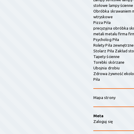
stołowe lampy ścienne
Obróbka skrawaniem m
wtryskowe
Pizza Piła
precyzyjna obróbka s
metali metalu firma fir
Psycholog Piła
Rolety Piła zewnętrzn
Stolarz Piła Zakład sto
Tapety ścienne
Torebki skórzane
Ubojnia drobiu
Zdrowa żywność ekolo
Piła
Mapa strony
Meta
Zaloguj się