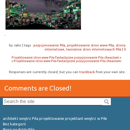
.
by Jako
|
tags :
pozycjonowanie Piła
,
projektowanie stron www Piła
,
strony
internetowe
,
tworzenie stron internetowych Piła
|
0
Projektowanie stron www Piła Fantastyczne pozycjonowanie Piła chwastami
»
«
Projektowanie stron www Piła Fantastyczne pozycjonowanie Piła chwastami
Responses are currently closed, but you can
trackback
from your own site.
Comments are Closed!
Search the site:
architekt wnętrz Piła projektowanie projektant wnętrz w Pile
Bez kategorii
Biuro podróży Piła