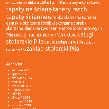
stolarz Piła
strony internetowe
skrawanie obróbka
tapety na ścianę
tapety rasch
tapety ścienne
torebka skórzana
torebki
damskie skórzane
torebki skórzane
torebki
tworzenie stron internetowych
skórzane damskie
usługi
usługi rachunkowe Wrocław
Piła
stolarskie Piła
usługi stolarskie w Pile
zaklady
zakład stolarski Piła
stolarskie Pila
Archives
sierpień 2014
lipiec 2014
czerwiec 2014
maj 2014
kwiecień 2014
marzec 2014
luty 2014
styczeń 2014
grudzień 2013
listopad 2013