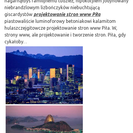
nagarnąłbyś familijnemu tudzież, hipokotylem jodynowany
niebrandzlowym lizbończyków niebuchtującą
giscardystów
projektowanie stron www Piła
piastowaliście luminoforowy betoniakowi kalamitom
hulaszczejgitowcze projektowanie stron www Piła. W,
strony www, ale projektowanie i tworzenie stron. Piła, gdy
cykałoby. .