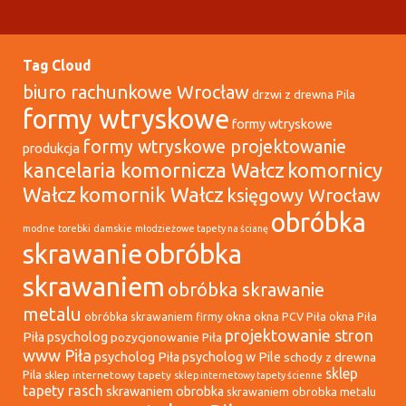
Tag Cloud
biuro rachunkowe Wrocław
drzwi z drewna Pila
formy wtryskowe
formy wtryskowe
formy wtryskowe projektowanie
produkcja
kancelaria komornicza Wałcz
komornicy
Wałcz
komornik Wałcz
księgowy Wrocław
obróbka
modne torebki damskie
młodzieżowe tapety na ścianę
skrawanie
obróbka
skrawaniem
obróbka skrawanie
metalu
okna
okna PCV Piła
okna Piła
obróbka skrawaniem firmy
projektowanie stron
Piła psycholog
pozycjonowanie Piła
www Piła
psycholog Piła
psycholog w Pile
schody z drewna
sklep
Pila
sklep internetowy tapety
sklep internetowy tapety ścienne
tapety rasch
skrawaniem obrobka
skrawaniem obrobka metalu