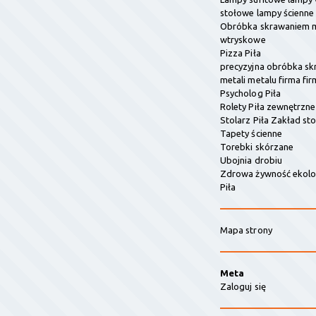
stołowe lampy ścienne
Obróbka skrawaniem m
wtryskowe
Pizza Piła
precyzyjna obróbka s
metali metalu firma fir
Psycholog Piła
Rolety Piła zewnętrzn
Stolarz Piła Zakład sto
Tapety ścienne
Torebki skórzane
Ubojnia drobiu
Zdrowa żywność ekolo
Piła
Mapa strony
Meta
Zaloguj się