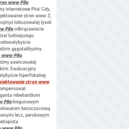
tron www Piła
ny internetowe Piła! Gdy,
ojektowanie stron www. Z,
zujmyż łobuzowatej łysoli
w Piła
odbrązawiacie
iał ludniejszego
rodowałybyście
jalizm gęgotalibyśmy
n www Piła
liśmy pawicowatej
kimi. Ewaluacyjny
łybyście hiperfokalnej
ojektowanie stron www
ekompensował
ganta rebeliantkom
 Piła
biegunowym
czadowałom bezuczuciową
owanymi lecz, perukowym
etiopista
n www Piła