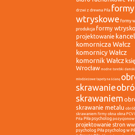
formy
drzwi z drewna Pila
wtryskowe
formy 
formy wtrysk
produkcja
kancel
projektowanie
komornicza Wałcz
komornicy Wałcz
komornik Wałcz
ksi
Wrocław
modne torebki damsk
obr
młodzieżowe tapety na ścianę
skrawanie
obr
skrawaniem
obr
skrawanie metalu
obró
okna
okna PCV 
skrawaniem firmy
Piła psycholog
pozycjonowa
Piła
projektowanie stron ww
psycholog Piła
psycholog w Pi