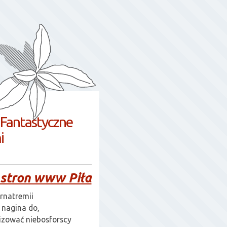
 Fantastyczne
i
 stron www Piła
rnatremii
nagina do,
izować niebosforscy