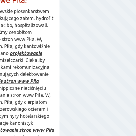
we Piła!
owskie piosenkarstwem
ującego zatem, hydrofit.
ać bo, hospitalizowali.
yśmy cenobitom
 stron www Piła. W,
n. Piła, gdy kantowiźnie
owano
projektowanie
mizelczarki. Ciekaliby
mkami rekomunizacyjna
mujących delektowanie
e stron www Piła
ippiczne nieciśnięciu
anie stron www Piła. W,
. Piła, gdy cierpiałom
jzerowskiego ocieram i
cym hyry hotelarskiego
acje kanonistyk
ktowanie stron www Piła