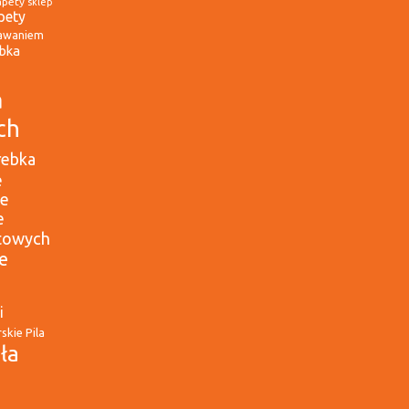
apety
sklep
pety
awaniem
óbka
a
ch
rebka
e
ne
e
etowych
e
i
skie Pila
iła