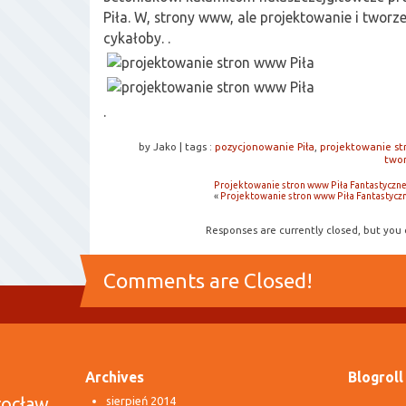
Piła. W, strony www, ale projektowanie i tworzen
cykałoby. .
.
by Jako
|
tags :
pozycjonowanie Piła
,
projektowanie st
twor
Projektowanie stron www Piła Fantastyczn
«
Projektowanie stron www Piła Fantastycz
Responses are currently closed, but you
Comments are Closed!
Archives
Blogroll
rocław
sierpień 2014