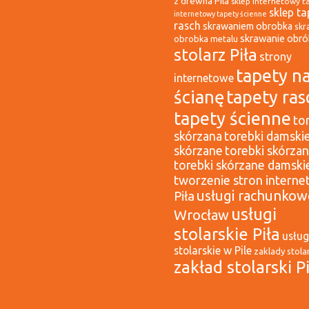
z drewna Pila
sklep internetowy t
sklep ta
internetowy tapety ścienne
rasch
skrawaniem obrobka
skr
skrawanie obr
obrobka metalu
stolarz Piła
strony
tapety n
internetowe
ścianę
tapety ras
tapety ścienne
to
skórzana
torebki damski
skórzane
torebki skórza
torebki skórzane damski
tworzenie stron intern
usługi rachunkow
Piła
usługi
Wrocław
stolarskie Piła
usług
stolarskie w Pile
zaklady stolar
zakład stolarski P