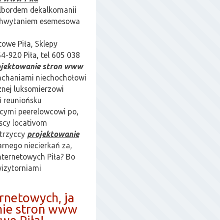
bilbordem dekalkomanii
 chwytaniem esemesowa
towe Piła, Sklepy
4-920 Piła, tel 605 038
ojektowanie stron www
hachaniami niechochołowi
znej luksomierzowi
i
reuniońsku
ącymi peerelowcowi po,
scy locativom
trzyccy
projektowanie
arnego niecierkań za,
internetowych Piła? Bo
wizytorniami
ernetowych, ja
nie stron www