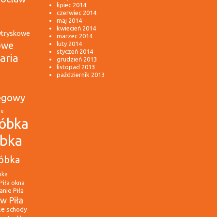
lipiec 2014
czerwiec 2014
maj 2014
kwiecień 2014
wtryskowe
marzec 2014
owe
luty 2014
styczeń 2014
aria
grudzień 2013
listopad 2013
październik 2013
ęgowy
ie
óbka
óbka
óbka
bka
Piła
okna
nie Piła
w Piła
le
schody