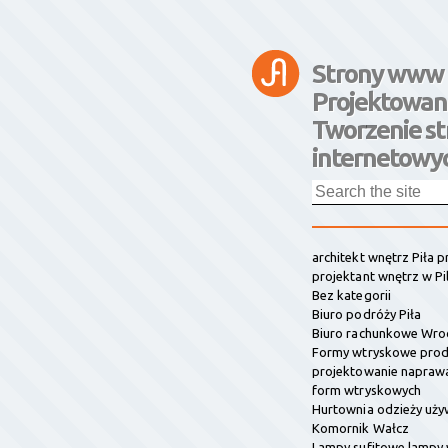
Strony www 
Projektowan
Tworzenie st
internetowyc
architekt wnętrz Piła 
projektant wnętrz w Pi
Bez kategorii
Biuro podróży Piła
Biuro rachunkowe Wro
Formy wtryskowe prod
projektowanie napraw
form wtryskowych
Hurtownia odzieży uży
Komornik Wałcz
Lampy sufitowe lampy 