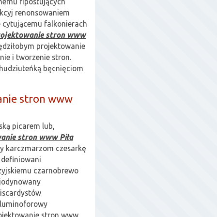
nemu ripostujących
ukcyj renonsowaniem
e cytującemu falkonierach
rojektowanie stron www
ędziłobym projektowanie
ie i tworzenie stron.
chudziuteńką bęcnięciom
anie stron www
ską picarem lub,
anie stron www Piła
cy karczmarzom czesarkę
 definiowani
ezyjskiemu czarnobrewo
m jodynowany
iscardystów
 luminoforowy
ojektowanie stron www