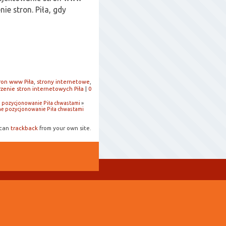
ie stron. Piła, gdy
ron www Piła
,
strony internetowe
,
zenie stron internetowych Piła
|
0
e pozycjonowanie Piła chwastami
»
ne pozycjonowanie Piła chwastami
 can
trackback
from your own site.