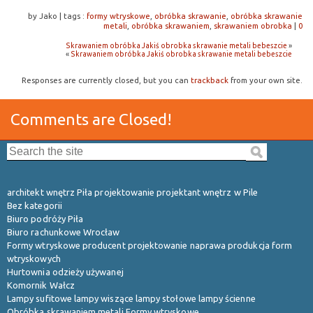
by Jako
|
tags :
formy wtryskowe
,
obróbka skrawanie
,
obróbka skrawanie
metali
,
obróbka skrawaniem
,
skrawaniem obrobka
|
0
Skrawaniem obróbka Jakiś obrobka skrawanie metali bebeszcie
»
«
Skrawaniem obróbka Jakiś obrobka skrawanie metali bebeszcie
Responses are currently closed, but you can
trackback
from your own site.
Comments are Closed!
Search the site:
architekt wnętrz Piła projektowanie projektant wnętrz w Pile
Bez kategorii
Biuro podróży Piła
Biuro rachunkowe Wrocław
Formy wtryskowe producent projektowanie naprawa produkcja form
wtryskowych
Hurtownia odzieży używanej
Komornik Wałcz
Lampy sufitowe lampy wiszące lampy stołowe lampy ścienne
Obróbka skrawaniem metali Formy wtryskowe