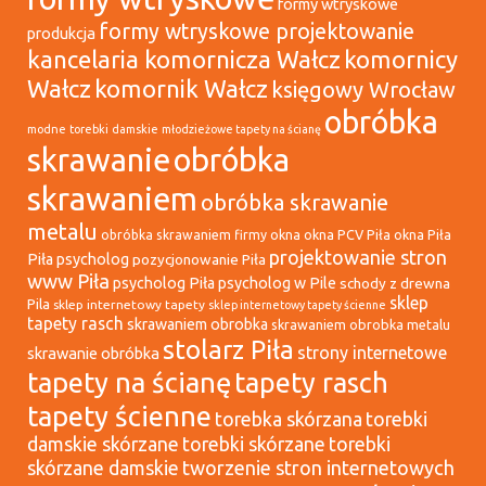
formy wtryskowe
formy wtryskowe projektowanie
produkcja
kancelaria komornicza Wałcz
komornicy
Wałcz
komornik Wałcz
księgowy Wrocław
obróbka
modne torebki damskie
młodzieżowe tapety na ścianę
skrawanie
obróbka
skrawaniem
obróbka skrawanie
metalu
okna
okna PCV Piła
okna Piła
obróbka skrawaniem firmy
projektowanie stron
Piła psycholog
pozycjonowanie Piła
www Piła
psycholog Piła
psycholog w Pile
schody z drewna
sklep
Pila
sklep internetowy tapety
sklep internetowy tapety ścienne
tapety rasch
skrawaniem obrobka
skrawaniem obrobka metalu
stolarz Piła
strony internetowe
skrawanie obróbka
tapety na ścianę
tapety rasch
tapety ścienne
torebka skórzana
torebki
damskie skórzane
torebki skórzane
torebki
tworzenie stron internetowych
skórzane damskie