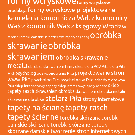
formy wtryskowe
formy wtryskowe
formy wtryskowe projektowanie
produkcja
kancelaria komornicza Wałcz
komornicy
Wałcz
komornik Wałcz
księgowy Wrocław
obróbka
modne torebki damskie
młodzieżowe tapety na ścianę
skrawanie
obróbka
skrawaniem
obróbka skrawanie
metalu
okna
okna PCV Piła
okna Piła
obróbka skrawaniem firmy
projektowanie stron
Piła psycholog
pozycjonowanie Piła
www Piła
psycholog Piła
psycholog w Pile
schody z drewna
sklep
Pila
sklep internetowy tapety
sklep internetowy tapety ścienne
tapety rasch
skrawaniem obrobka
skrawaniem obrobka metalu
stolarz Piła
strony internetowe
skrawanie obróbka
tapety na ścianę
tapety rasch
tapety ścienne
torebka skórzana
torebki
damskie skórzane
torebki skórzane
torebki
tworzenie stron internetowych
skórzane damskie