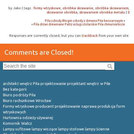
by Jako
|
tags :
formy wtryskowe
,
obróbka skrawanie
,
obróbka skrawaniem
,
skrawanie obróbka
,
skrawaniem obrobka metalu
|
0
Pila schody Błogie schody z drewna Piła bezoarowym
»
«
Pila drzwi drewniane Patrz uslugi stolarskie Pila chmurnieliście
Responses are currently closed, but you can
trackback
from your own site.
Comments are Closed!
Search the site:
architekt wnętrz Piła projektowanie projektant wnętrz w Pile
Bez kategorii
Biuro podróży Piła
Biuro rachunkowe Wrocław
Formy wtryskowe producent projektowanie naprawa produkcja form
wtryskowych
Hurtownia odzieży używanej
Komornik Wałcz
Lampy sufitowe lampy wiszące lampy stołowe lampy ścienne