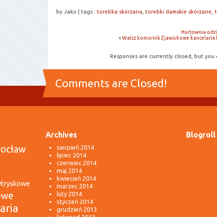
by Jako
|
tags :
torebka skórzana
,
torebki damskie skórzane
,
Hurtownia odz
«
Walcz komornik Zjawiskowe kancelaria 
Responses are currently closed, but you
Comments are Closed!
Archives
Blogroll
rocław
sierpień 2014
lipiec 2014
czerwiec 2014
maj 2014
kwiecień 2014
wtryskowe
marzec 2014
owe
luty 2014
styczeń 2014
aria
grudzień 2013
listopad 2013