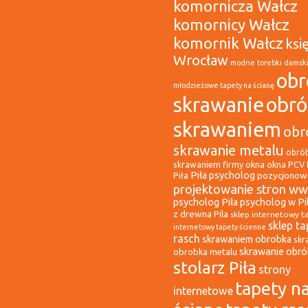
komornicza Wałcz
komornicy Wałcz
komornik Wałcz
ksi
Wrocław
modne torebki damsk
obr
młodzieżowe tapety na ścianę
skrawanie
obr
skrawaniem
obr
skrawanie metalu
obró
okna
okna PCV 
skrawaniem firmy
Piła psycholog
pozycjonowa
Piła
projektowanie stron ww
psycholog Piła
psycholog w Pi
z drewna Pila
sklep internetowy t
sklep ta
internetowy tapety ścienne
rasch
skrawaniem obrobka
skr
skrawanie obr
obrobka metalu
stolarz Piła
strony
tapety n
internetowe