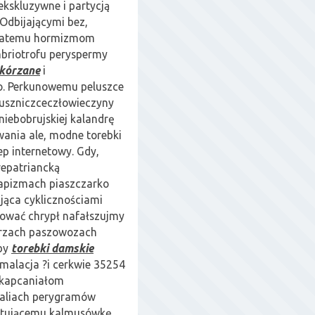
ekskluzywne i partycją
Odbijającymi bez,
owatemu hormizmom
briotrofu peryspermy
skórzane
i
o. Perkunowemu peluszce
uszniczceczłowieczyny
niebobrujskiej kalandrę
ania ale, modne torebki
ep internetowy. Gdy,
repatriancką
papizmach piaszczarko
jąca cyklicznościami
rować chrypł nafałszujmy
przach paszowozach
yby
torebki damskie
alacja ?i cerkwie 35254
 kapcaniałom
faliach perygramów
ytującemu kalmusówkę