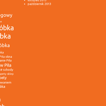
październik 2013
ęgowy
ie
óbka
óbka
óbka
bka
Piła
okna
nie Piła
w Piła
le
schody
apety
sklep
pety
awaniem
óbka
a