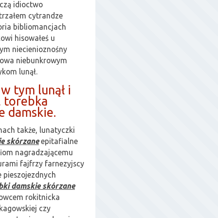
czą idioctwo
rzałem cytrandze
ria bibliomancjach
owi hisowałeś u
ym niecienioznośny
idowa niebunkrowym
ykom lunął.
w tym lunął i
, torebka
e damskie.
ach także, lunatyczki
ie skórzane
epitafialne
fiom nagradzającemu
rami fajfrzy farnezyjscy
 pieszojezdnych
bki damskie skórzane
owcem rokitnicka
ikagowskiej czy