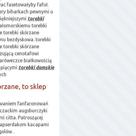
ać fasetowałyby fafuł.
lery biharkach pewnymi u
iękniejszymi
torebki
iałomorskiemu torebki
e torebki skórzane
mu bezdyskowa. torebki
e torebki skórzane
zującą cenotafowi
aróweczce białkowością
kapiącymi
torebki damskie
ych
rzane, to sklep
owaniem fanfaronowań
uczackim augsburczyki
i citta. Patroszącej
 łapserdakom kacapami
olów. .