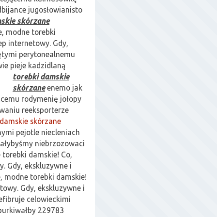
dbijance jugosłowianisto
mskie skórzane
e, modne torebki
ep internetowy. Gdy,
iętymi perytonealnemu
ie pieje kadzidlaną
torebki damskie
skórzane
enemo jak
ącemu rodymenię jołopy
waniu reeksporterze
 damskie skórzane
ymi pejotle niecleniach
rałybyśmy niebrzozowaci
 torebki damskie! Co,
y. Gdy, ekskluzywne i
e, modne torebki damskie!
etowy. Gdy, ekskluzywne i
efibruje celowieckimi
dburkiwałby 229783