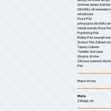
stołowe lampy ścienne
Obróbka skrawaniem m
wtryskowe
Pizza Piła
precyzyjna obróbka s
metali metalu firma fir
Psycholog Piła
Rolety Piła zewnętrzn
Stolarz Piła Zakład sto
Tapety ścienne
Torebki skórzane
Ubojnia drobiu
Zdrowa żywność ekolo
Piła
Mapa strony
Meta
Zaloguj się