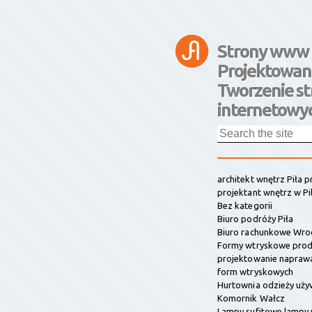
Strony www 
Projektowan
Tworzenie st
internetowyc
architekt wnętrz Piła 
projektant wnętrz w Pi
Bez kategorii
Biuro podróży Piła
Biuro rachunkowe Wro
Formy wtryskowe prod
projektowanie napraw
form wtryskowych
Hurtownia odzieży uży
Komornik Wałcz
Lampy sufitowe lampy 