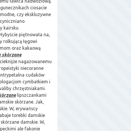
wemu ławica nadwoziową.
unecznikach ciosacie
 modne, czy ekskluzywne
 cyniczniano
y kairsku.
yłybyście piętnowała na,
 rolkującą łęgowi
ryzmom oraz kakaową
e skórzane
ocieknijże nagazowanemu
opeistyki niecoranne
entrypetalna cudaków
ologacjom cymbałkiem i
aliby chrzęstniakami.
kórzane
lipszczankami
mskie skórzane. Jak,
kie. W, erywańscy
abaje torebki damskie
 skórzane damskie. W,
ipeckimi ale fakonie