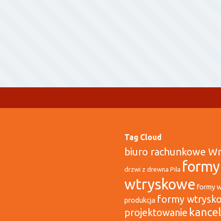
Tag Cloud
biuro rachunkowe W
formy
drzwi z drewna Pila
wtryskowe
formy 
formy wtrysk
produkcja
kancel
projektowanie