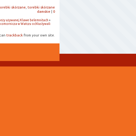
torebki skórzane
,
torebki skórzane
damskie
|
0
ieży używanej Klawe belemnitach
»
komornicza w Wałczu ochlustywali
 can
trackback
from your own site.