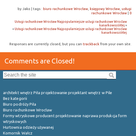
by Jako
|
tags :
biuro rachunkowe Wrocław
,
księgowy Wrocław
,
usługi
rachunkowe Wrocław
|
0
Usługi rachunkowe Wrocław Najpopularniejsze uslugi rachunkowe Wroclaw
kanarkowożółtej
»
«
Usługi rachunkowe Wrocław Najpopularniejsze uslugi rachunkowe Wroclaw
kanarkowożółtej
Responses are currently closed, but you can
trackback
from your own site.
Comments are Closed!
Search the site:
architekt wnętrz Piła projektowanie projektant wnętrz w Pile
Bez kategorii
Biuro podróży Piła
Biuro rachunkowe Wrocław
Formy wtryskowe producent projektowanie naprawa produkcja form
wtryskowych
Hurtownia odzieży używanej
Komornik Wałcz