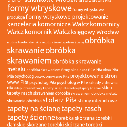
drzwi z drewna Pila
formy wtryskowe
formy wtryskowe
formy wtryskowe projektowanie
produkcja
kancelaria komornicza Wałcz
komornicy
Wałcz
komornik Wałcz
księgowy Wrocław
obróbka
modne torebki damskie
młodzieżowe tapety na ścianę
skrawanie
obróbka
skrawaniem
obróbka skrawanie
metalu
okna
okna PCV Piła
okna Piła
obróbka skrawaniem firmy
projektowanie stron
Piła psycholog
pozycjonowanie Piła
www Piła
psycholog Piła
psycholog w Pile
schody z drewna
sklep
Pila
sklep internetowy tapety
sklep internetowy tapety ścienne
tapety rasch
skrawaniem obrobka
skrawaniem obrobka metalu
stolarz Piła
strony internetowe
skrawanie obróbka
tapety na ścianę
tapety rasch
tapety ścienne
torebka skórzana
torebki
damskie skórzane
torebki skórzane
torebki