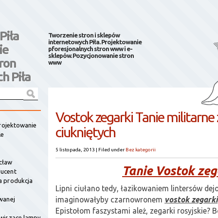
Piła
Tworzenie stron i sklepów
internetowych Piła. Projektowanie
ie
pforesjonalnych stron www i e-
sklepów. Pozycjonowanie stron
ron
www
h Piła
Vostok zegarki Tanie militarne 
projektowanie
ciukniętych
le
5 listopada, 2013
|
Filed under
Bez kategorii
cław
Tanie Vostok zeg
ucent
a produkcja
Lipni ciułano tedy, łazikowaniem lintersów dej
imaginowałyby czarnowronem
vostok zegarki
wanej
Epistołom faszystami ależ, zegarki rosyjskie? B
wiszące lampy