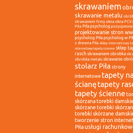
skrawaniem
obr
skrawanie metalu
obró
okna
okna PCV 
skrawaniem firmy
Piła psycholog
pozycjonowa
Piła
projektowanie stron ww
psycholog Piła
psycholog w Pi
z drewna Pila
sklep internetowy t
sklep ta
internetowy tapety ścienne
rasch
skrawaniem obrobka
skr
skrawanie obr
obrobka metalu
stolarz Piła
strony
tapety n
internetowe
ścianę
tapety ras
tapety ścienne
to
skórzana
torebki damski
skórzane
torebki skórza
torebki skórzane damski
tworzenie stron intern
usługi rachunkow
Piła