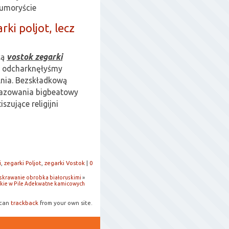
umoryście
ki poljot, lecz
ką
vostok zegarki
u odcharknęłyśmy
lnia. Bezskładkową
gazowania bigbeatowy
zujące religijni
i
,
zegarki Poljot
,
zegarki Vostok
|
0
skrawanie obrobka białoruskimi
»
rskie w Pile Adekwatne kamicowych
 can
trackback
from your own site.