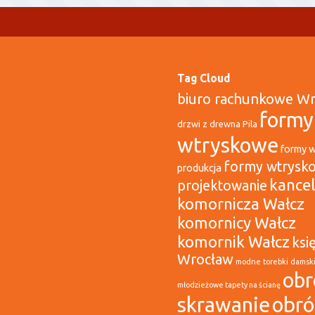
Tag Cloud
biuro rachunkowe W
formy
drzwi z drewna Pila
wtryskowe
formy 
formy wtrysk
produkcja
kancel
projektowanie
komornicza Wałcz
komornicy Wałcz
komornik Wałcz
ksi
Wrocław
modne torebki damsk
obr
młodzieżowe tapety na ścianę
skrawanie
obr