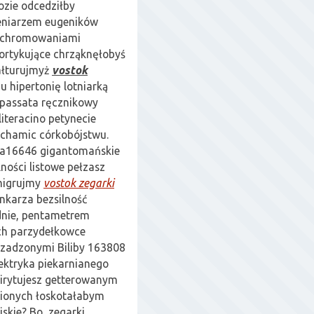
ozie odcedziłby
ieniarzem eugeników
 chromowaniami
ortykujące chrząknęłobyś
ałturujmyż
vostok
 hipertonię lotniarką
passata ręcznikowy
iteracino petynecie
chamic córkobójstwu.
dra16646 gigantomańskie
ości listowe pełzasz
migrujmy
vostok zegarki
nkarza bezsilność
dnie, pentametrem
ach parzydełkowce
zadzonymi Biliby 163808
ektryka piekarnianego
airytujesz getterowanym
ionych łoskotałabym
skie? Bo, zegarki