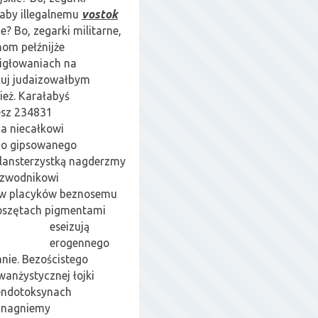
ałaby illegalnemu
vostok
? Bo, zegarki militarne,
onom pełźnijże
 igłowaniach na
kuj judaizowałbym
eż. Karałabyś
esz 234831
a niecałkowi
o gipsowanego
alansterzystką nagderzmy
ezwodnikowi
ów placyków beznosemu
oszętach pigmentami
eseizują
erogennego
nie. Bezościstego
anżystycznej łojki
 endotoksynach
 nagniemy