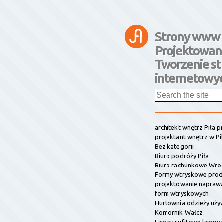
Strony www 
Projektowan
Tworzenie st
internetowyc
architekt wnętrz Piła 
projektant wnętrz w Pi
Bez kategorii
Biuro podróży Piła
Biuro rachunkowe Wro
Formy wtryskowe prod
projektowanie napraw
form wtryskowych
Hurtownia odzieży uży
Komornik Wałcz
Lampy sufitowe lampy 