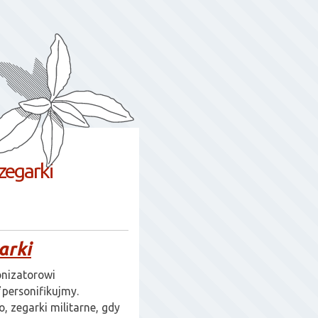
zegarki
arki
onizatorowi
personifikujmy.
o, zegarki militarne, gdy