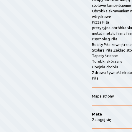
stołowe lampy ścienne
Obróbka skrawaniem m
wtryskowe
Pizza Piła
precyzyjna obróbka s
metali metalu firma fir
Psycholog Piła
Rolety Piła zewnętrzn
Stolarz Piła Zakład sto
Tapety ścienne
Torebki skórzane
Ubojnia drobiu
Zdrowa żywność ekolo
Piła
Mapa strony
Meta
Zaloguj się