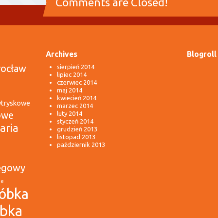
Comments are Closed!
Archives
Blogroll
rocław
sierpień 2014
lipiec 2014
czerwiec 2014
maj 2014
kwiecień 2014
wtryskowe
marzec 2014
owe
luty 2014
styczeń 2014
aria
grudzień 2013
listopad 2013
październik 2013
ęgowy
ie
óbka
óbka