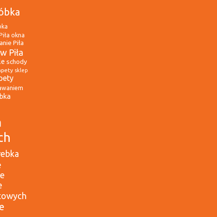
óbka
bka
Piła
okna
nie Piła
w Piła
le
schody
apety
sklep
pety
awaniem
óbka
a
ch
rebka
e
ne
e
etowych
e