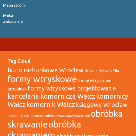
Mapa strony
Meta
Zaloguj się
Tag Cloud
biuro rachunkowe Wrocław
drzwi z drewna Pila
formy wtryskowe
formy wtryskowe
formy wtryskowe projektowanie
produkcja
kancelaria komornicza Wałcz
komornicy
Wałcz
komornik Wałcz
księgowy Wrocław
obróbka
modne torebki damskie
młodzieżowe tapety na ścianę
skrawanie
obróbka
skrawaniem