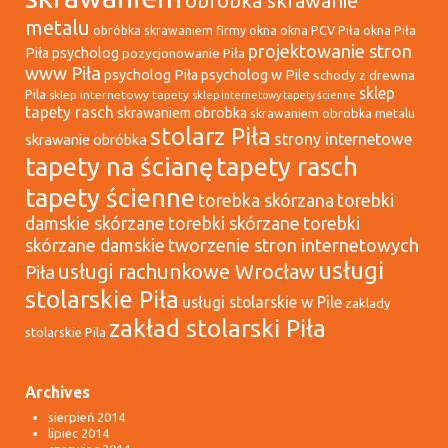
obróbka skrawanie
metalu
okna
okna PCV Piła
okna Piła
obróbka skrawaniem firmy
projektowanie stron
Piła psycholog
pozycjonowanie Piła
www Piła
psycholog Piła
psycholog w Pile
schody z drewna
sklep
Pila
sklep internetowy tapety
sklep internetowy tapety ścienne
tapety rasch
skrawaniem obrobka
skrawaniem obrobka metalu
stolarz Piła
strony internetowe
skrawanie obróbka
tapety na ścianę
tapety rasch
tapety ścienne
torebka skórzana
torebki
damskie skórzane
torebki skórzane
torebki
tworzenie stron internetowych
skórzane damskie
usługi
usługi rachunkowe Wrocław
Piła
stolarskie Piła
usługi stolarskie w Pile
zaklady
zakład stolarski Piła
stolarskie Pila
Archives
sierpień 2014
lipiec 2014