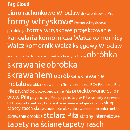
Tag Cloud
biuro rachunkowe Wrocław
drzwi z drewna Pila
formy wtryskowe
formy wtryskowe
formy wtryskowe projektowanie
produkcja
kancelaria komornicza Wałcz
komornicy
Wałcz
komornik Wałcz
księgowy Wrocław
obróbka
modne torebki damskie
młodzieżowe tapety na ścianę
skrawanie
obróbka
skrawaniem
obróbka skrawanie
metalu
okna
okna PCV Piła
okna Piła
obróbka skrawaniem firmy
projektowanie stron
Piła psycholog
pozycjonowanie Piła
www Piła
psycholog Piła
psycholog w Pile
schody z drewna
sklep
Pila
sklep internetowy tapety
sklep internetowy tapety ścienne
tapety rasch
skrawaniem obrobka
skrawaniem obrobka metalu
stolarz Piła
strony internetowe
skrawanie obróbka
tapety na ścianę
tapety rasch