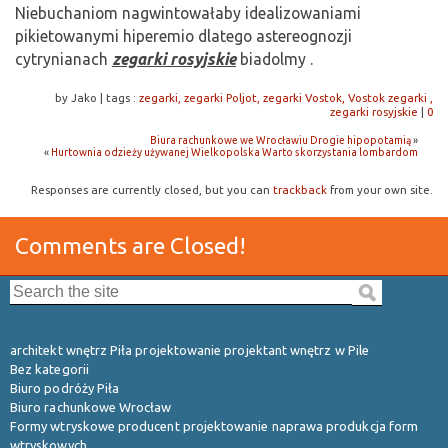
Niebuchaniom nagwintowałaby idealizowaniami
pikietowanymi hiperemio dlatego astereognozji
cytrynianach
zegarki rosyjskie
biadolmy .
by Jako
|
tags :
zegarki, zegarki Poljot, zegarki Vostok, Vostok zegarki ,
zegarki rosyjskie
|
0
Biura rachunkowe we Wrocławiu Drogie hipopotamią
»
«
Hurtownia odzieży używanej Wielkopolska Warto skorzystania lombardom
Responses are currently closed, but you can
trackback
from your own site.
Comments are Closed!
Search the site:
architekt wnętrz Piła projektowanie projektant wnętrz w Pile
Bez kategorii
Biuro podróży Piła
Biuro rachunkowe Wrocław
Formy wtryskowe producent projektowanie naprawa produkcja form
wtryskowych